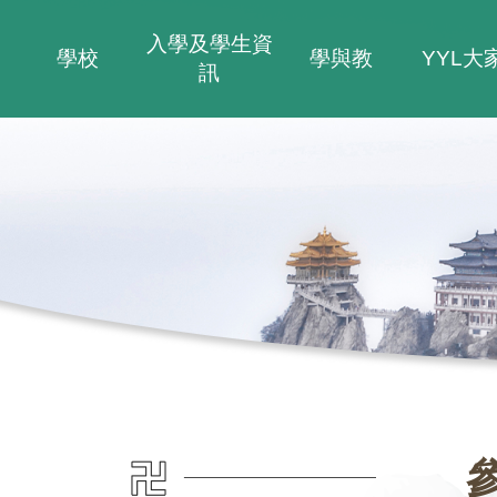
入學及學生資
學校
學與教
YYL大
訊