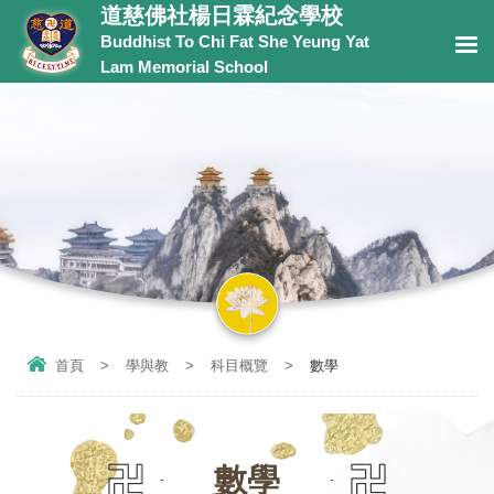
道慈佛社楊日霖紀念學校
Buddhist To Chi Fat She Yeung Yat
Lam Memorial School
首頁
>
學與教
>
科目概覽
>
數學
數學