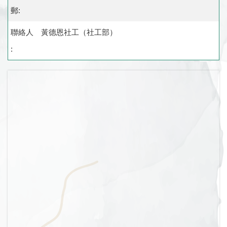
郵:
聯絡人
黃德恩社工（社工部）
: