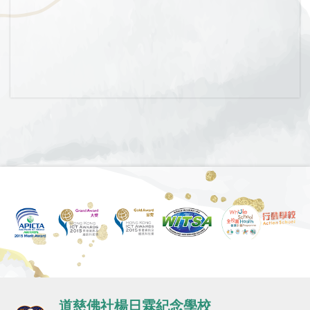
道慈佛社楊日霖紀念學校